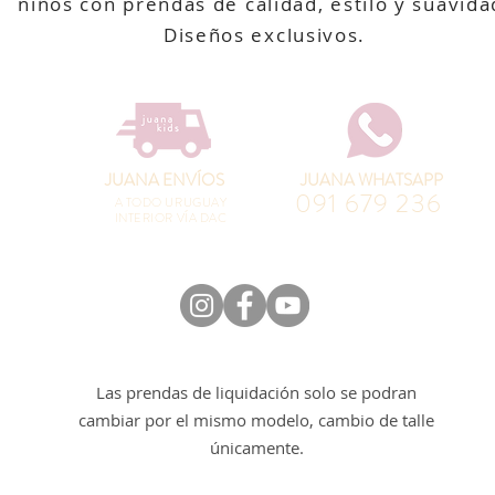
niños con prendas de calidad, estilo y suavida
Diseños exclusivos.
JUANA ENVÍOS
JUANA WHATSAPP
091 679 236
A TODO URUGUAY
INTERIOR VÍA DAC
Las prendas de liquidación solo se podran
cambiar por el mismo modelo, cambio de talle
únicamente.